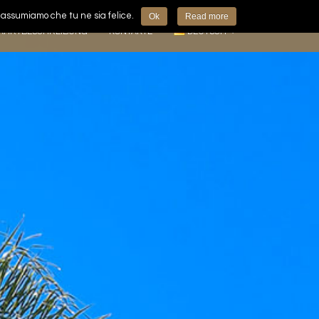
oi assumiamo che tu ne sia felice.
Ok
Read more
AHRTBESCHREIBUNG
KONTAKTE
DEUTSCH